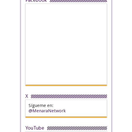
Facebook
X
Sígueme en:
@MenaraNetwork
YouTube