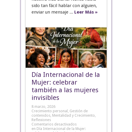
sido tan fácil hablar con alguien,
enviar un mensaje ...
Leer Más »
Día Internacional de la
Mujer: celebrar
también a las mujeres
invisibles
8 marzo, 2026
Crecimiento personal
,
Gestión de
contenidos
,
Mentalidad y Crecimiento
,
Reflexiones
Comentarios desactivados
en Día Internacional de la Mujer: