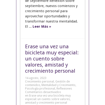
de Septiembre Reflexión sobre
septiembre, nuevos comienzos y
crecimiento personal para
aprovechar oportunidades y
transformar nuestra mentalidad.
El ...
Leer Más »
Erase una vez una
bicicleta muy especial:
un cuento sobre
valores, amistad y
crecimiento personal
14 agosto, 2023
Crecimiento personal
,
Gestión de
contenidos
,
Mentalidad y Crecimiento
,
Psicología profesional
,
Reflexiones
Comentarios desactivados
en Erase una vez una bicicleta muy
especial: un cuento sobre valores,
amistad y crecimiento personal