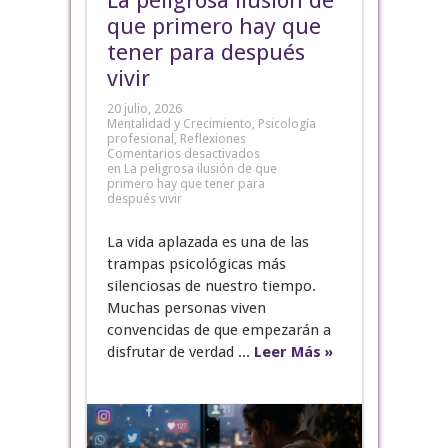
La peligrosa ilusión de
que primero hay que
tener para después
vivir
20 julio, 2026
Mentalidad y Crecimiento
,
Psicología
profesional
,
Reflexiones
Comentarios desactivados
en La peligrosa ilusión de que
primero hay que tener para
después vivir
La vida aplazada es una de las
trampas psicológicas más
silenciosas de nuestro tiempo.
Muchas personas viven
convencidas de que empezarán a
disfrutar de verdad ...
Leer Más »