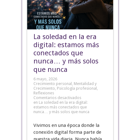
La soledad en la era
digital: estamos más
conectados que
nunca… y más solos
que nunca
6 mayo, 2026
Crecimiento personal
,
Mentalidad y
Crecimiento
,
Psicología profesional
,
Reflexiones
Comentarios desactivados
en La soledad en la era digital:
estamos más conectados que
nunca… y más solos que nunca
Vivimos en una época donde la
conexión digital forma parte de
nuestra vida diaria. Nunca había